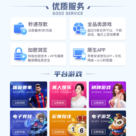
热门赛事资讯
欧冠八强战前瞻
足球
2024-05-10