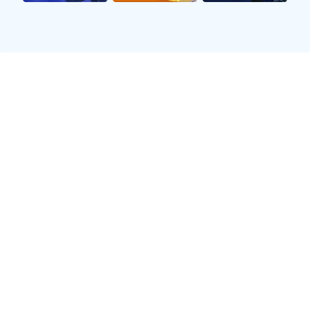
战术博弈与豪门复兴之路
本周欧洲冠军联赛进入关键阶段，各支传统豪强纷纷亮出最
新阵容。瓜迪奥拉在战术板上重新规划了边路突破策略，旨
在利用宽场优势撕开对手防线。与此同时，安切洛蒂针对中
场控制力进行了针对性调整，强调高位逼抢与快速转换。球
迷期待看到一场技术流与身体对抗并存的巅峰对决。
查看详情
中超新赛季揭幕