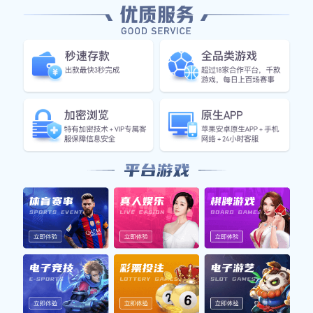
热门赛事资讯
欧冠八强战前瞻
足球
2024-05-10