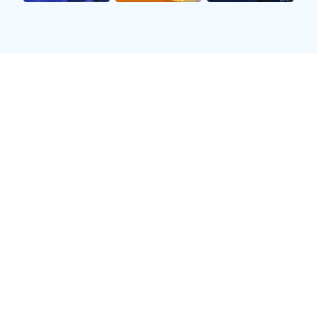
战术博弈与豪门复兴之路
本周欧洲冠军联赛进入关键阶段，各支传统豪强纷纷亮出最
新阵容。瓜迪奥拉在战术板上重新规划了边路突破策略，旨
在利用宽场优势撕开对手防线。与此同时，安切洛蒂针对中
场控制力进行了针对性调整，强调高位逼抢与快速转换。球
迷期待看到一场技术流与身体对抗并存的巅峰对决。
查看详情
中超新赛季揭幕