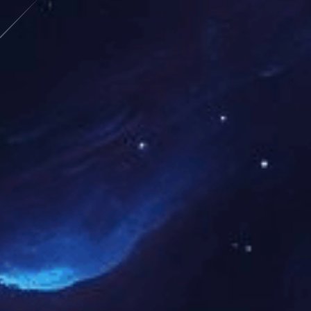
高位防线与控球哲学的碰撞
现代足球对后场出球能力提出极高要求。门将不再仅
是最后一道屏障，而是进攻发起的第一环。中卫组合
需要具备精准的长传调度能力，以便在对方压迫下迅
速转移球权至弱侧空当。
篮球专区