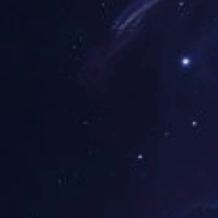
线新星。训练基地全天候开放，科研保障团队实时监
测负荷数据，预防运动损伤。球队目标直指小组头名
出线，并在淘汰赛阶段冲击奖牌。
查看详情
足球专区
英超战术演变