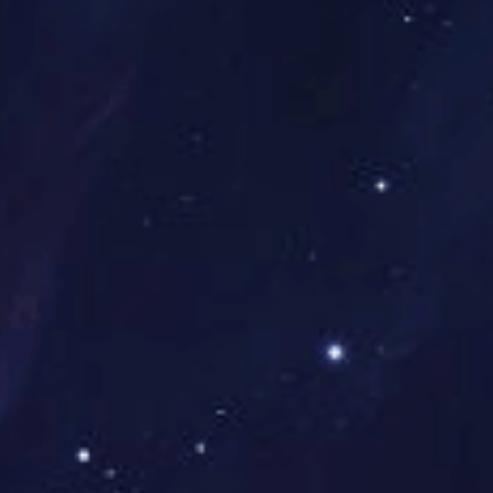
场机会。教练团队通过季前热身赛逐步磨合战术体
系，力争在开局阶段抢占积分先机。
查看详情
马拉松赛季开启
综合
2024-05-06
城市路跑文化持续升温
全国多地相继举办大型马拉松赛事，参赛人数屡创新
高。赛事组织方优化了补给站布局与医疗救援动线，