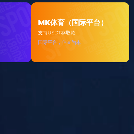
● 进行中
● 第三节
已结束
雄鹿
已结束