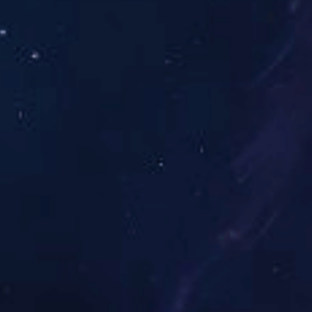
热门赛事资讯
欧冠八强战前瞻
足球
2024-05-10
战术博弈与豪门复兴之路
本周欧洲冠军联赛进入关键阶段，各支传统豪强纷纷
亮出最新阵容。瓜迪奥拉在战术板上重新规划了边路
突破策略，旨在利用宽场优势撕开对手防线。与此同