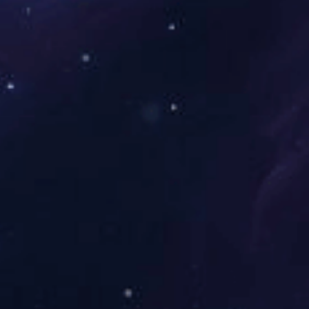
CBA季后赛前瞻
内线对抗决定系列赛走向
季后赛强度显著提升，攻防转换节奏加快。各队中锋
在篮板卡位与护筐端的表现将成为胜负手。教练组针
对对手核心内线制定了包夹策略，外线射手需在高压
防守下保持出手稳定性。