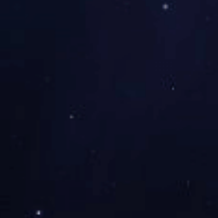
NBA专区
全明星周末回顾
明星云集展现联盟商业魅力
全明星周末融合了技巧挑战赛、三分大赛与正赛，为
全球球迷呈现了一场视觉盛宴。新生代球星在扣篮大
赛中展现出惊人的弹跳与创意，老将则以精准的投射
证明宝刀未老。商业合作与社区活动同步推进，进一
步扩大篮球文化影响力。