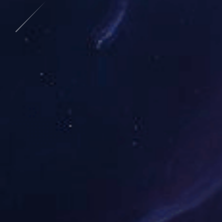
时，安切洛蒂针对中场控制力进行了针对性调整，强
调高位逼抢与快速转换。球迷期待看到一场技术流与
身体对抗并存的巅峰对决。
查看详情
女篮亚洲杯阵容
篮球
2024-05-07
新老交替展现队伍深度
主教练在新闻发布会上详细阐述了梯队建设思路，主
力框架保留核心后卫线，同时提拔两名具备潜力的内