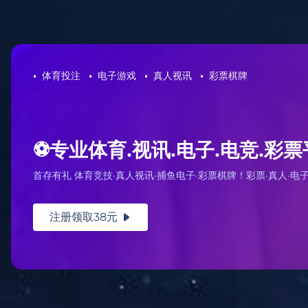
B·Sport 必一运动
聚焦
覆盖足球、篮球、NB
今日赛事与实时比分