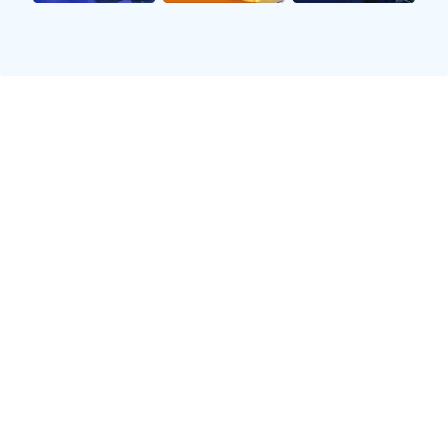
战术博弈与豪门复兴之路
本周欧洲冠军联赛进入关键阶段，各支传统豪强纷纷亮出最
新阵容。瓜迪奥拉在战术板上重新规划了边路突破策略，旨
在利用宽场优势撕开对手防线。与此同时，安切洛蒂针对中
场控制力进行了针对性调整，强调高位逼抢与快速转换。球
迷期待看到一场技术流与身体对抗并存的巅峰对决。
查看详情
中超新赛季揭幕