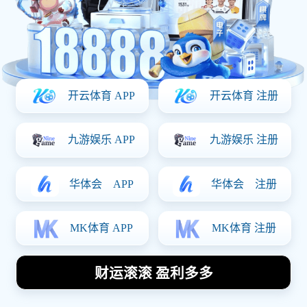
今日赛事与实时比分
曼城
阿森纳
2 - 1
● 进行中
洛杉矶湖人
金州勇士
88 - 92
● 第三节
皇家马德里
巴塞罗那
已结束
3 - 0
波士顿凯尔特人
密尔沃基雄鹿
已结束
105 - 98